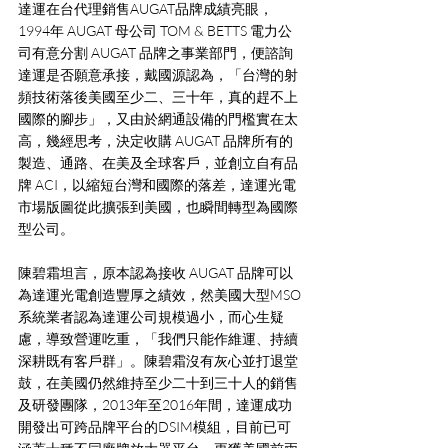
達運在台代理銷售AUGAT品牌成績亮眼，
1994年 AUGAT 母公司 TOM & BETTS 電力公
司有意分割 AUGAT 品牌之事業部門，便諮詢
達運是否願意承接，戴國源認為，「台灣的射
頻技術落後美國至少二、三十年，真的趕不上
國際的腳步」，又由於網通設備的門檻實在太
高，幾經思考，決定收購 AUGAT 品牌所有的
製造、通路、在美及全球客戶，並創立自有品
牌 ACI，以縮短台灣和國際的落差，達運光電
市場版圖從此擴張到美國，也瞬間轉型為國際
型公司。
陳碧霜坦言，原本認為接收 AUGAT 品牌可以
為達運光電創造豐厚之績效，然美國大型MSO
系統業者認為達運公司規模過小，而心生疑
慮，導致營運吃重，「我們只能作維運、持續
深耕既有客戶群」。陳碧霜沒有灰心並打退堂
鼓，在美國仍然維持至少二十到三十人的銷售
及研發團隊，2013年至2016年間，達運成功
開發出可跨品牌平台的DSIM模組，目前已可