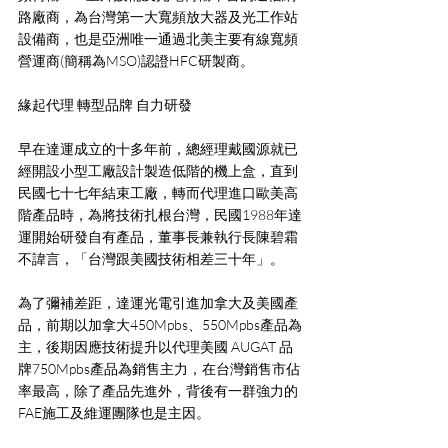
路廠商，為台灣第一大寬頻放大器及光工作站
設備商，也是亞洲唯一通過北美主要有線寬頻
營運商(簡稱為MSO)認證HFC研製商。
緣起代理 轉型品牌 自力研發
早在達運成立的十多年前，總經理戴國源就已
經開設小型工廠設計製造低階的機上盒，直到
民國七十七年結束工廠，轉而代理進口歐美高
階產品時，為將技術扎根台灣，民國1988年達
運開始研發自有產品，董事長兼執行長陳碧霜
不諱言，「台灣跟美國技術相差三十年」。
為了彌補差距，達運光電引進加拿大及美國產
品，前期以加拿大450Mpbs、550Mpbs產品為
主，後期因應技術提升以代理美國 AUGAT 品
牌750Mpbs產品為銷售主力，在台灣銷售市佔
率最高，除了產品先進外，背後有一群強力的
FAE施工及維運團隊也是主因。