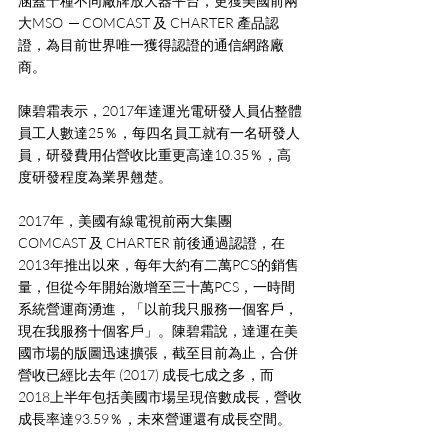
涵蓋十種不同廠牌放大器平台，更獲美國前兩
大MSO  ─ COMCAST 及 CHARTER 產品認
證，為目前世界唯一獲得認證的通信網路廠
商。
陳碧霜表示，2017年達運光電研發人員佔整體
員工人數達25％，每四名員工就有一名研發人
員，研發費用佔營收比重更高達10.35％，高
度研發程度為業界翹楚。
2017年，美國有線電視前兩大集團 
COMCAST 及 CHARTER 前後通過認證，在
2013年推出以來，每年大約有二萬PCS的銷售
量，但從今年開始激增至三十萬PCS，一時間
系統營運商湧進，「以前我只服務一個客戶，
現在我服務十個客戶」。陳碧霜說，達運在美
國市場的版圖迅速擴張，截至目前為止，合併
營收已經比去年 (2017) 成長七成之多，而
2018上半年包括美國市場呈現倍數成長，營收
成長率達93.59％，未來營運還有成長空間。