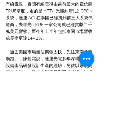
有線電視，泰國有線電視由當前最大的電信商
TRUE掌舵，走的是 HTTx (光纖到府) 之 GPON 
系統，達運 ACI 在泰國已經擠到前三大系統供
應商，去年光 TRUE 一家公司就已經貢獻二千
萬美元營收。而今年上半年包括泰國市場營收
成長率更達144.2％。
「過去美國市場無法擴張太快，先往東南亞市
場跑」，陳碧霜說，達運光電多年深耕戶外型
設備產品研發設計生產的經驗，另佐以系統高
度整合能力，提供自製產品與工程建設，以網
路統包 (Network Turn-Key) 方式，一方面使系
統經營業者能獲得迅速且完整的解決方案，另
一方面也建構了整合式行銷的平台，如今東南
亞及美國市場已漸漸站穩，在未來系統營運商
寬頻網路新增、擴建、升級計畫的最大優勢和
利基，龐大及強勁市場商機可期。
TWOWAY NEWS