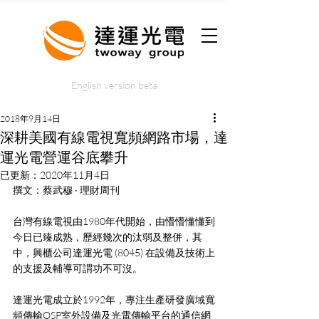
English version beta
2018年9月14日
深耕美國有線電視寬頻網路市場，達
運光電營運谷底攀升
已更新：
2020年11月4日
撰文：蔡武穆 ‧ 理財周刊
台灣有線電視由1980年代開始，由懵懵懂懂到
今日已臻成熟，歷經幾次的汰弱及整併，其
中，興櫃公司達運光電 (8045) 在設備及技術上
的支援及輔導可謂功不可沒。
達運光電成立於1992年，專注生產研發廣域寬
頻傳輸OSP室外設備及光電傳輸平台的通信網