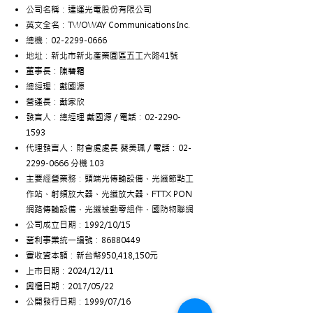
公司名稱：達運光電股份有限公司
英文全名：TWOWAY Communications Inc.
總機：02-2299-0666
地址：新北市新北產業園區五工六路41號
董事長：陳碧霜
總經理：戴國源
​營運長：戴家欣
發言人：總經理 戴國源 / 電話：02-2290-
1593
代理發言人：財會處處長 蔡美珮 / 電話：02-
2299-0666 分機 103
主要經營業務：頭端光傳輸設備、光纖節點工
作站、射頻放大器、光纖放大器、FTTX PON
網路傳輸設備、光纖被動零組件、國防物聯網
公司成立日期：1992/10/15
營利事業統一編號：86880449
實收資本額：新台幣950,418,150元
上市日期：2024/12/11
興櫃日期：2017/05/22
公開發行日期：1999/07/16