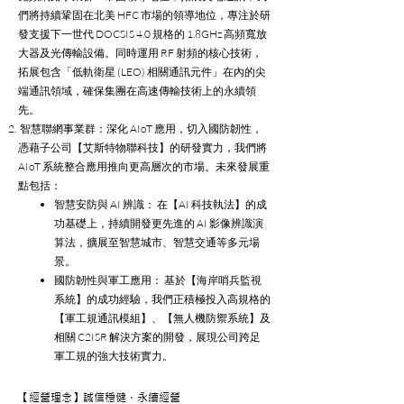
們將持續鞏固在北美 HFC 市場的領導地位，專注於研
發支援下一世代 DOCSIS 4.0 規格的 1.8GHz 高頻寬放
大器及光傳輸設備。同時運用 RF 射頻的核心技術，
拓展包含「低軌衛星 (LEO) 相關通訊元件」在內的尖
端通訊領域，確保集團在高速傳輸技術上的永續領
先。
智慧聯網事業群：深化 AIoT 應用，切入國防韌性，
憑藉子公司【艾斯特物聯科技】的研發實力，我們將
AIoT 系統整合應用推向更高層次的市場。未來發展重
點包括：
智慧安防與 AI 辨識： 在【AI 科技執法】的成
功基礎上，持續開發更先進的 AI 影像辨識演
算法，擴展至智慧城市、智慧交通等多元場
景。
國防韌性與軍工應用： 基於【海岸哨兵監視
系統】的成功經驗，我們正積極投入高規格的
【軍工規通訊模組】、【無人機防禦系統】及
相關 C2ISR 解決方案的開發，展現公司跨足
軍工規的強大技術實力。
【經營理念】誠信穩健、永續經營