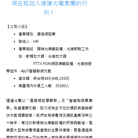
​現在就加入達運光電集團的行
列！
【公司介紹】
產業類別：通信網路業
聯絡人：HR
產業描述：頭端光傳輸設備、光纖節點工作
站、射頻放大器、光纖放大器
​
FTTX PON網路傳輸設備、光纖被動
零組件、AIoT智慧聯網方案
資本額：新台幣949,968,150元
集團海內外員工人數：約300人
達運光電以「寬頻網路事業群」及「智慧聯網事業
群」為營運雙引擎，致力成為全方位的通訊與智能解
決方案領導廠商。我們在有線電視及通訊產業深耕三
十餘年，專注於射頻與光傳輸設備的研發與製造，是
美國大型有線電視運營商的主要供應商，更是通過其
嚴苛認證的唯一亞洲廠商。無論是在寬頻網路的架構