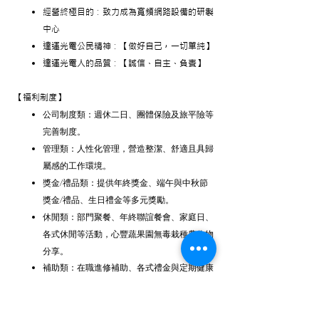
經營終極目的：致力成為寬頻網路設備的研製
中心
達運光電公民精神：【做好自己，一切單純】
達運光電人的品質：【誠信、自主、負責】
【福利制度】
公司制度類：週休二日、團體保險及旅平險等
完善制度。
管理類：人性化管理，營造整潔、舒適且具歸
屬感的工作環境。
獎金/禮品類：提供年終獎金、端午與中秋節
獎金/禮品、生日禮金等多元獎勵。
休閒類：部門聚餐、年終聯誼餐會、家庭日、
各式休閒等活動，心豐蔬果園無毒栽種農作物
分享。
補助類：在職進修補助、各式禮金與定期健康
檢查。
健康與照護類：特約幼兒園提供托育及學費優
惠；每月安排醫師臨場服務。