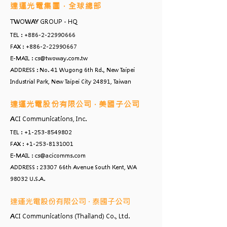
達運光電集團 ‧ 全球總部
TWOWAY GROUP - HQ
TEL :
+886-2-22990666
FAX :
+886-2-22990667
E-MAIL :
cs@twoway.com.tw
ADDRESS : No. 41 Wugong 6th Rd., New Taipei
Industrial Park, New Taipei City 24891, Taiwan
達運光電股份有限公司 ‧ 美國子公司
ACI Communications, Inc.
TEL :
+1-253-8549802
FAX :
+1-253-8131001
E-MAIL :
cs@acicomms.com
ADDRESS : 23307 66th Avenue South Kent, WA
98032 U.S.A.
達運光電股份有限公司 ‧ 泰國子公司
ACI Communications (Thailand) Co., Ltd.