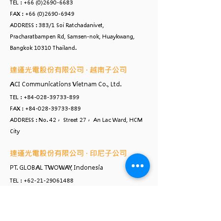
TEL :
+66 (0)2690-6683
FAX :
+66 (0)2690-6949
ADDRESS : 383/1 Soi Ratchadanivet,
Pracharatbampen Rd, Samsen-nok, Huaykwang,
Bangkok 10310 Thailand.
達運光電股份有限公司 ‧ 越南子公司
ACI Communications Vietnam Co., Ltd.
TEL :
+84-028-39733-899
FAX :
+84-028-39733-889
ADDRESS : No. 42， Street 27， An Lac Ward, HCM
City
達運光電股份有限公司 ‧ 印尼子公司
PT. GLOBAL TWOWAY, Indonesia
TEL :
+62-21-29061488
FAX :
+62-21-29061492
ADDRESS : Rukan Avenue, Unit D No. 8-191
Perumahan Jakarta Garden City ​Kelurahan Cakung