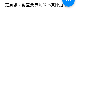
之資訊，對重要事項做不實陳述或其
他不公平之交易，以維護雙方合法的
權益。
利害關係人身份、關注議題、
溝通管道與回應方式
員工、供應商、客戶及揭露公司內、
外部人員對於不合法（包括貪汙）
與不道德行為的檢舉制度之聯繫窗口
員工之聯繫窗口：李小姐(#122)
供應商之聯繫窗口：許小姐(#108)