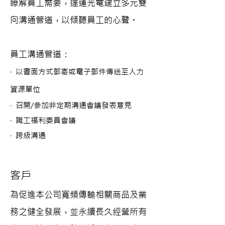
瞭解員工需要，達運光電建立多元雙
向溝通管道，以傾聽員工的心聲。
員工溝通管道：
‧ 以書面方式郵寄或電子郵件傳送至人力
資源單位
‧ 召開/參加非定期溝通會議發表意見
‧ 職工福利委員會議
‧ 跨級溝通
客戶
為促進本公司寬頻傳輸相關商品及業
務之健全發展，並永續長久經營所有