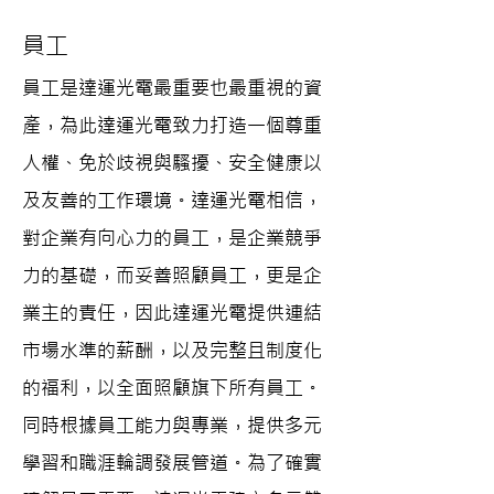
員工
員工是達運光電最重要也最重視的資
產，為此達運光電致力打造一個尊重
人權、免於歧視與騷擾、安全健康以
及友善的工作環境。達運光電相信，
對企業有向心力的員工，是企業競爭
力的基礎，而妥善照顧員工，更是企
業主的責任，因此達運光電提供連結
市場水準的薪酬，以及完整且制度化
的福利，以全面照顧旗下所有員工。
同時根據員工能力與專業，提供多元
學習和職涯輪調發展管道。為了確實