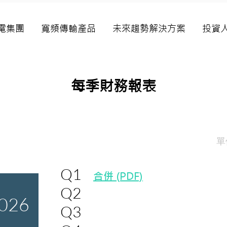
電集團
寬頻傳輸產品
未來趨勢解決方案
投資
每季財務報表
單
Q1
合併 (PDF)
Q2
026
Q3