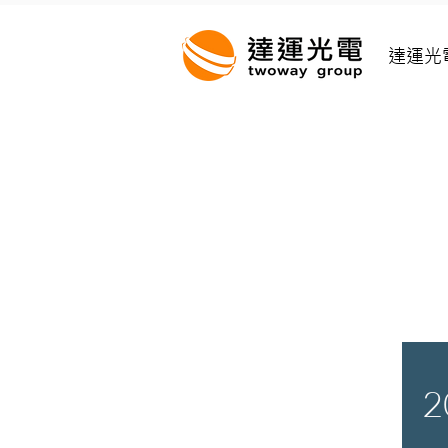
達運光
2