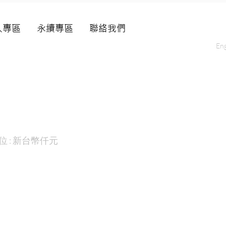
人專區
永續專區
聯絡我們
Eng
位 : 新台幣仟元