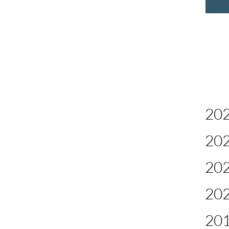
20
20
20
20
20