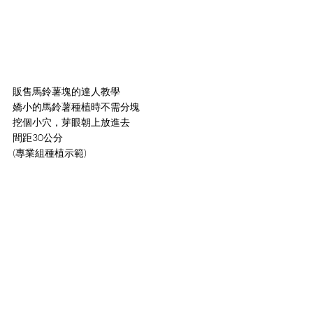
販售馬鈴薯塊的達人教學
嬌小的馬鈴薯種植時不需分塊
挖個小穴，芽眼朝上放進去
間距30公分
(專業組種植示範)