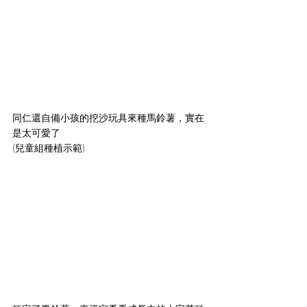
同仁還自備小孩的挖沙玩具來種馬鈴薯，實在
是太可愛了
(兒童組種植示範)