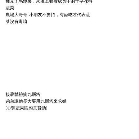
種完了馬鈴薯，來溫室看看成長中的十字花科
蔬菜
農場大哥哥: 小朋友不要怕，有蟲吃才代表蔬
菜沒有毒唷
接著體驗摘九層塔
弟弟說他長大要用九層塔來求婚
(心豐蔬果園願意贊助)