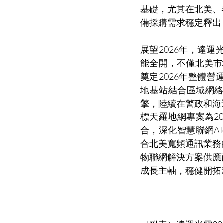
基礎，尤其在北美、
備採購需求穩定釋出
展望2026年，達
能全開，不僅
北美市
奠定2026年整體營運
地基站結合區域網絡
擎，陸續在警政和海
標天羅地網專案為2
合，深化智慧聯網A
合北美寬頻通訊業務
物聯網解決方案供應
成長主軸，穩健開拓