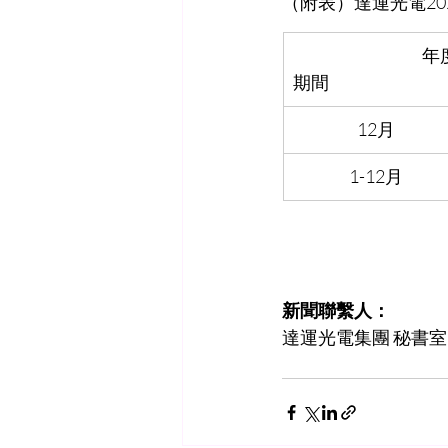
（附表）達運光電2025年12月合
年
期間
12月
1-12月
新聞聯繫人：
達運光電集團 秘書室  許慧瑛