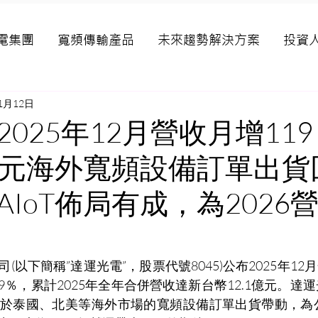
電集團
寬頻傳輸產品
未來趨勢解決方案
投資
1月12日
025年12月營收月增11
54萬元海外寬頻設備訂單出
AIoT佈局有成，為2026
(以下簡稱”達運光電”，股票代號8045)
公布2025年1
119％，累計2025年全年合併營收達新台幣12.1億元。達
於泰國、北美等海外市場的寬頻設備訂單出貨帶動，為公