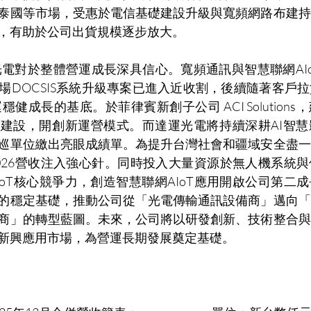
泰國等市場，受惠於電信基礎建設升級與寬頻網路布建持
，有助於公司出貨規模逐步放大。
運光電對於整體營運成長深具信心。
寬頻通訊與智慧聯網AI
場DOCSIS系統升級專案已進入近收割，後續隨著客戶
穩健成長的基底。於菲律賓新創子公司 ACI Solution
建設，開創新運營模式。而達運光電將持續深耕AI智慧
巡單位繳出亮眼成績單。為提升台灣社會和疆域安全盡一
026營收注入強心針。同時投入大量資源於無人機系統
IoT核心競爭力，創造智慧聯網AIoT應用開啟公司第二
的穩定基礎，推動公司從「光電傳輸通訊設備商」邁向「
商」的轉型藍圖。未來，公司將以研發創新、技術整合與
新興應用市場，為營運長期發展奠定基礎。