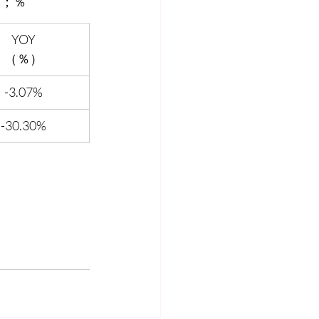
仟元；％
YOY
（％）
-3.07%
-30.30%