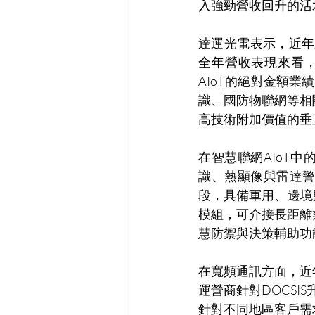
入強勁營收回升的活
達運光電表示，近年
全年營收表現來看，
AIoT的絕對金額業
識、國防物聯網等相
高技術附加價值的垂
在
智慧聯網AIoT中
識、熱顯像與雷達
段，具備軍用、邊境
模組，可介接長距離
慧防禦與決策輔助功
在寬頻通訊方面，近
運營商針對DOCSI
針對不同地區客戶需