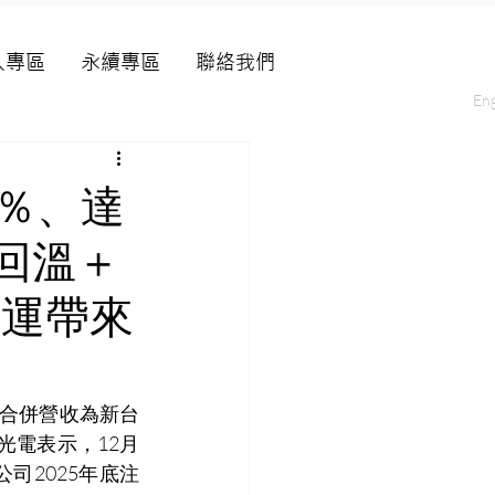
人專區
永續專區
聯絡我們
Eng
9％、達
貨回溫＋
營運帶來
2月合併營收為新台
運光電表示，12月
司2025年底注