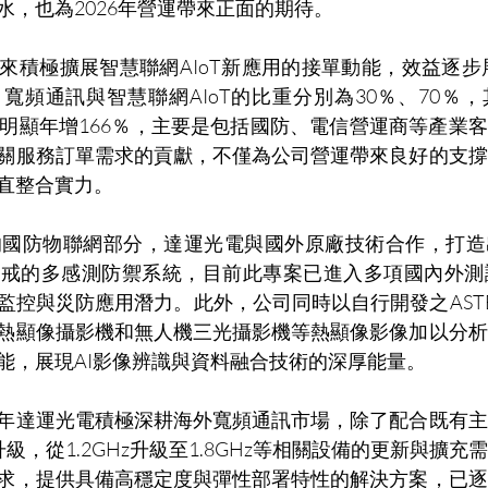
水，也為2026年營運帶來正面的期待。
來積極擴展智慧聯網AIoT新應用的接單動能，效益逐步展
寬頻通訊與智慧聯網AIoT的比重分別為30％、70％
績明顯年增166％，主要是包括國防、電信營運商等產業客
關服務訂單需求的貢獻，不僅為公司營運帶來良好的支撐
直整合實力
。
的
國防物聯網部分，達運光電與國外原廠技術合作，打造
警戒的多感測防禦系統，目前此專案已進入多項國內外測
監控與災防應用潛力。此外，公司同時以自行開發之ASTE
熱顯像攝影機和無人機三光攝影機等熱顯像影像加以分析
能，展現AI影像辨識與資料融合技術的深厚能量。
年達運光電積極深耕海外寬頻通訊市場，除了配合既有主
S升級，從1.2GHz升級至1.8GHz等相關設備的更新與擴
求，提供具備高穩定度與彈性部署特性的解決方案，已逐