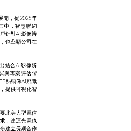
開，從2025年
，其中，智慧聯網
戶針對AI影像辨
，也凸顯公司在
出結合AI影像辨
試與專案評估階
R熱顯像AI辨識
，提供可視化智
要北美大型電信
充需求，達運光電也
步建立長期合作