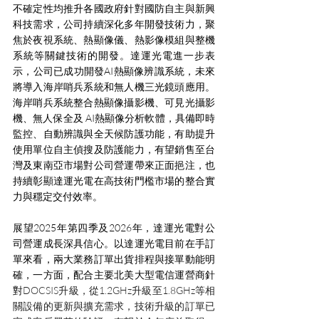
不確定性均推升各國政府針對國防自主與新興
科技需求，公司持續深化多年開發技術力，聚
焦於夜視系統、熱顯像儀、熱影像模組與整機
系統等關鍵技術的開發。達運光電進一步表
示，公司已成功開發AI熱顯像辨識系統，未來
將導入海岸哨兵系統和無人機三光鏡頭應用。
海岸哨兵系統整合熱顯像攝影機、可見光攝影
機、無人保全及 AI熱顯像分析軟體，具備即時
監控、自動辨識與全天候防護功能，有助提升
使用單位自主偵搜及防護能力，有望銷售至台
灣及東南亞市場對公司營運帶來正面挹注，也
持續彰顯達運光電在高技術門檻市場的整合實
力與穩定交付效率。
展望2025年第四季及2026年，達運光電對公
司營運成長深具信心。以達運光電目前在手訂
單來看，兩大業務訂單出貨排程與接單動能明
確，一方面，配合主要北美大型電信運營商針
對
DOCSIS升級，從1.2GHz升級至1.8GHz等相
關設備的更新與擴充需求，技術升級的訂單已