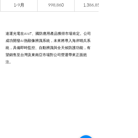
1-9月
998,860
1,386,851
達運光電在AIoT、國防應用產品獲得市場肯定。公司
成功開發AI熱顯像辨識系統，未來將導入海岸哨兵系
統，具備即時監控、自動辨識與全天候防護功能，有
望銷售至台灣及東南亞市場對公司營運帶來正面挹
注。