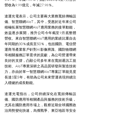
營收為9.99億元，年減27.98％。
達運光電表示，公司主要兩大業務寬頻傳輸設
備、智慧聯網AIoT，其中，受惠於近年來公司
積極拓展智慧聯網AIoT應用業務的接單動能，
效益逐步展開，推升公司今年截至9月底整體
營收。來自智慧聯網AIoT應用的業績比重自去
年同期的30％成長至50％，包括國防、電信營
運商等產業客戶針對AI影像辨識、國防物聯網
等相關服務訂單需求的貢獻，為公司營運帶來
良好的支撐，凸顯公司多年來在寬頻通訊工規
技術、AIoT專業深耕之高品質研發與製造技術
力，亦由於單一智慧聯網AIoT專案訂單能見度
長達3至5年，有助為公司未來營運表現持續注
入穩健的成長動能。
達運光電指出，公司持續深化在寬頻傳輸設
備、國防應用等相關產品與服務的技術升級，
尤其在國防應用市場上，觀察近期全球國際政
治局勢變化快速，烏俄戰爭、東亞地區等安全