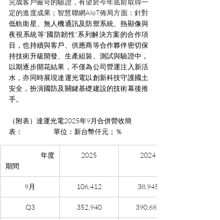
完成客戶嚴苛的驗證，有望於今年底前取得一
定的進度成果；智慧聯網AIoT佈局方面：針對
低軌衛星、無人機通訊及防禦系統、熱顯像與
夜視系統等“國防韌性”系列解決方案的合作項
目，也持續與客戶、供應商等合作夥伴密切保
持技術升級開發、生產組裝、測試與驗證中，
以期逐步開花結果，不僅為公司營運注入新活
水，亦同時展現達運光電以創新科技守護國土
安全，扮演國防及關鍵基礎建設的技術幕後推
手。
（附表）達運光電2025年9月合併營收簡
表：                     單位：新台幣仟元；％
年度
2025
2024
期間
9月
106,412
38,945
Q3
352,940
390,685