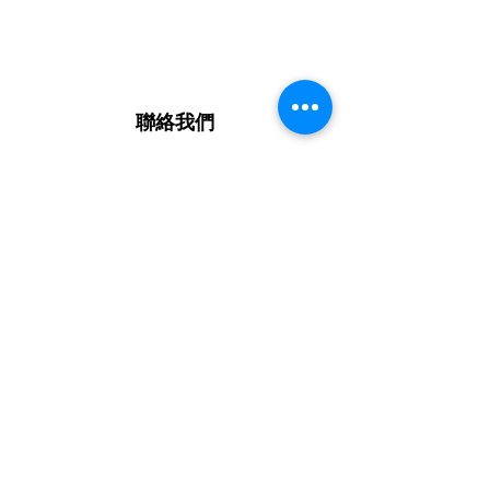
聯絡我們
24891新北市新北產業園區五工六路41號
No. 41, Wugong 6th Rd., New Taipei
Industrial Park,
New Taipei City, 24891, Taiwan
TEL : 886-2-2299-0666
FAX : 886-2-2299-0667