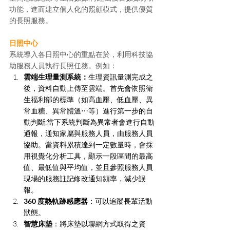
功能，進而建立個人化的照顧模式，提供優質
的長照服務。
日照中心
系統導入各日照中心的重點在於，利用科技協
助服務人員執行長照任務。例如：
雲端生理量測系統：
生理資訊量測完成之
後，資料自動上傳至雲端。首先會依照衛
生福利部的標準（如高血壓、低血壓、異
常血糖、異常體溫⋯等）進行第一步的自
動判斷;當下系統判斷為異常者會進行自動
通報，通知家屬與服務人員，由服務人員
協助。當資料累積達到一定數量時，會採
用視覺化分析工具，顯示一段區間的最高
值、最低值與平均值，並且參照服務人員
現場的服務註記修改通知頻率，減少誤
報。  
360 度熱軌跡感應器
：可以追蹤長輩活動
狀態。
智慧床墊
：將床墊以聯網方式取得之資