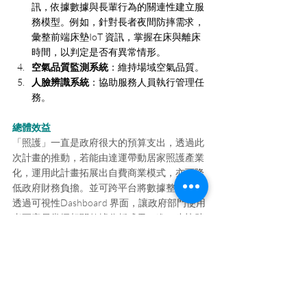
訊，依據數據與長輩行為的關連性建立服
務模型。例如，針對長者夜間防摔需求，
彙整前端床墊IoT 資訊，掌握在床與離床
時間，以判定是否有異常情形。
空氣品質監測系統
：維持場域空氣品質。
人臉辨識系統
：協助服務人員執行管理任
務。
總體效益
「照護」一直是政府很大的預算支出，透過此
次計畫的推動，若能由達運帶動居家照護產業
化，運用此計畫拓展出自費商業模式，亦可降
低政府財務負擔。並可跨平台將數據整合分析
透過可視性Dashboard 界面，讓政府部門使用
者更容易掌握相關數據分析成果，進一步協助
政策的擬定與決策支援，以利後續資源整合及
配置。
此外，台灣IoT 產業往往有產品，但與實際情
境應用產生落差，本次「智慧城鄉社政照護聯