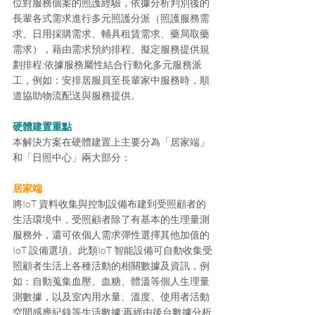
位對服務個案的照護經驗，依據分析判別後的
長輩各式需求進行多元照護分派（照護服務需
求、日用採購需求、輔具租賃需求、藥局取藥
需求），藉由需求預約排程、擬定服務提供規
劃排程;依據服務屬性結合行動化多元服務派
工，例如：安排居服員至長輩家中服務時，順
道協助物流配送與服務提供。
硬體建置重點
本解決方案在硬體建置上主要分為「居家端」
和「日照中心」兩大部分：
居家端
將IoT 資料收集與控制設備布建到受照顧者的
生活環境中，受照顧者除了有基本的生理量測
服務外，還可依個人需求彈性選擇其他加值的
IoT 設備選項。此類IoT 智能設備可自動收集受
照顧者生活上各種活動的相關數據及資訊，例
如：自動蒐集血壓、血糖、體溫等個人生理量
測數據，以及室內用水量、溫度、使用者活動
空間感應紀錄等生活數據;再經由後台數據分析