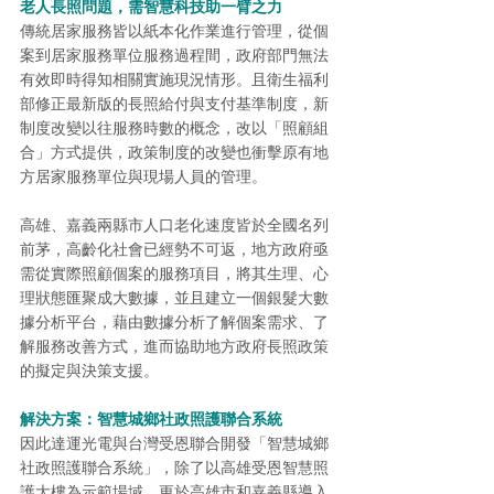
老人長照問題，需智慧科技助一臂之力
傳統居家服務皆以紙本化作業進行管理，從個
案到居家服務單位服務過程間，政府部門無法
有效即時得知相關實施現況情形。且衛生福利
部修正最新版的長照給付與支付基準制度，新
制度改變以往服務時數的概念，改以「照顧組
合」方式提供，政策制度的改變也衝擊原有地
方居家服務單位與現場人員的管理。
高雄、嘉義兩縣市人口老化速度皆於全國名列
前茅，高齡化社會已經勢不可返，地方政府亟
需從實際照顧個案的服務項目，將其生理、心
理狀態匯聚成大數據，並且建立一個銀髮大數
據分析平台，藉由數據分析了解個案需求、了
解服務改善方式，進而協助地方政府長照政策
的擬定與決策支援。
解決方案：智慧城鄉社政照護聯合系統
因此達運光電與台灣受恩聯合開發「智慧城鄉
社政照護聯合系統」，除了以高雄受恩智慧照
護大樓為示範場域，更於高雄市和嘉義縣導入