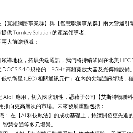
在【寬頻網路事業群】與【智慧聯網事業群】兩大營運引
Turnkey Solution 的產業領導者。
下兩大前瞻領域：
領導地位，拓展尖端通訊，我們將持續鞏固在北美 HFC
OCSIS 4.0 規格的 1.8GHz 高頻寬放大器及光傳輸設備
低軌衛星 (LEO) 相關通訊元件」在內的尖端通訊領域
 AIoT 應用，切入國防韌性，憑藉子公司【艾斯特物聯
整合應用推向更高層次的市場。未來發展重點包括：
 辨識： 在【AI 科技執法】的成功基礎上，持續開發更先進的
、智慧交通等多元場景。