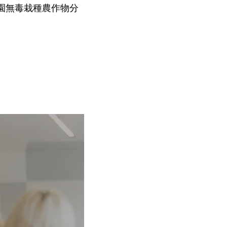
園無毒栽種農作物分
。