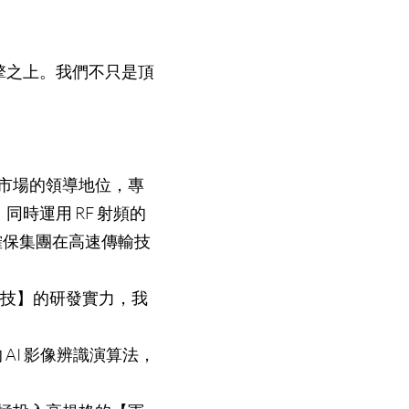
擎之上。我們不只是頂
 市場的領導地位，專
。同時運用 RF 射頻的
，確保集團在高速傳輸技
科技】的研發實力，我
 AI 影像辨識演算法，