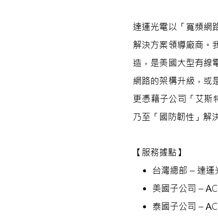
達運光電以「寬頻網
解決方案領導廠商。
造，是美國大型有線
網路的架構升級，或
更憑藉子公司「艾斯特
乃至「國防韌性」解
【服務據點】
台灣總部 – 達
美國子公司 – ACI C
泰國子公司 – ACI Co