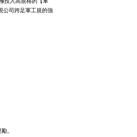
極投入高規格的【軍
展現公司跨足軍工規的強
獎勵。