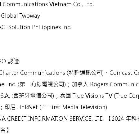
ommunications Vietnam Co., Ltd.
Global Twoway
olution Philippines Inc.
SO 認證
rter Communications (特許通訊公司)、Comcast Co
ne, Inc. (第一有線電視公司)；加拿大 Rogers Communi
a S.A. (西班牙電信公司)；泰國 True Visions TV (True Co
；印尼 LinkNet (PT First Media Television)
 CREDIT INFORMATION SERVICE, LTD. 【20
9名】