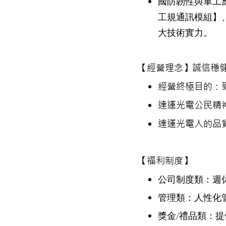
國防韌性與軍工
工規通訊模組】、
大技術實力。
【經營理念】誠信穩
經營終極目的：
達運光電公民精
達運光電人的品
【福利制度】
公司制度類：週
管理類：人性化
獎金/禮品類：