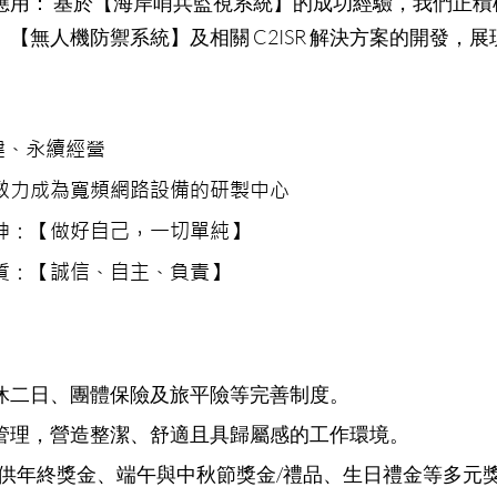
應用： 基於【海岸哨兵監視系統】的成功經驗，我們正積
【無人機防禦系統】及相關 C2ISR 解決方案的開發，
健、永續經營
致力成為寬頻網路設備的研製中心
神：【做好自己，一切單純】
質：【誠信、自主、負責】
休二日、團體保險及旅平險等完善制度。
管理，營造整潔、舒適且具歸屬感的工作環境。
提供年終獎金、端午與中秋節獎金/禮品、生日禮金等多元