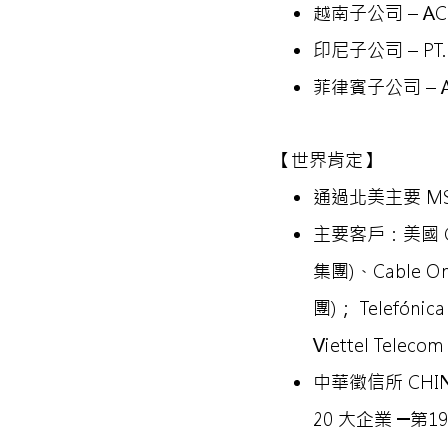
越南子公司 – ACI C
印尼子公司 – PT. 
菲律賓子公司 – ACI S
【世界肯定】
通過北美主要 M
主要客戶：美國 Cha
集團)、Cable O
團)； Telefónic
Viettel Telecom
中華徵信所 CHINA
20 大企業 ─第1