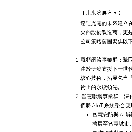
【未來發展方向】
達運光電的未來建立
尖的設備製造商，更是提供 
公司策略藍圖聚焦以
寬頻網路事業群：鞏固
注於研發支援下一世代 D
核心技術，拓展包含「
術上的永續領先。
智慧聯網事業群：深化
們將 AIoT 系統
智慧安防與 AI
擴展至智慧城市