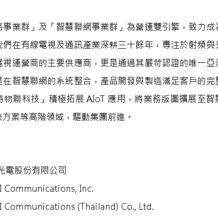
路事業群」及「智慧聯網事業群」為營運雙引擎，致力成
我們在有線電視及通訊產業深耕三十餘年，專注於射頻與
電視運營商的主要供應商，更是通過其嚴苛認證的唯一亞
是在智慧聯網的系統整合，產品開發與製造滿足客戶的完
物聯科技」積極拓展 AIoT 應用，將業務版圖擴展至智
決方案等高階領域，驅動集團前進。
運光電股份有限公司
ommunications, Inc.
mmunications (Thailand) Co., Ltd.