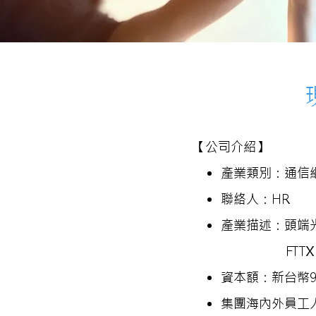
【公司介紹】
產業類別：通信
聯絡人：HR
產業描述：頭端
​
FT
資本額：新台幣949
集團海內外員工人