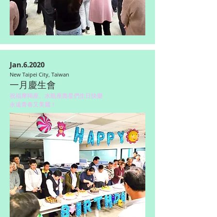
Jan.6.2020
New Taipei City, Taiwan
一月慶生會
祝福摩羯座、水瓶座壽星們生日快樂
永遠青春又美麗！