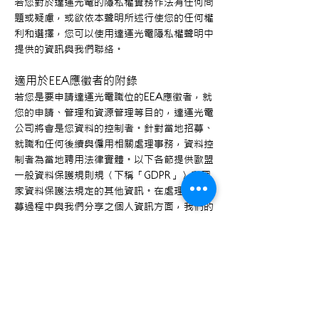
若您對於達運光電的隱私權實務作法有任何問
題或疑慮，或欲依本聲明所述行使您的任何權
利和選擇，您可以使用達運光電隱私權聲明中
提供的資訊與我們聯絡。
適用於EEA應徵者的附錄
若您是要申請達運光電職位的EEA應徵者，就
您的申請、管理和資源管理等目的，達運光電
公司將會是您資料的控制者。針對當地招募、
就職和任何後續與僱用相關處理事務，資料控
制者為當地聘用法律實體。以下各節提供歐盟
一般資料保護規則規〈下稱「GDPR」〉和國
家資料保護法規定的其他資訊。在處理您於招
募過程中與我們分享之個人資訊方面，我們的
法律依據包括合法權益、履行合約〈包括簽訂
合約之意圖〉及/或同意。EEA的應徵者可反
對處理其個人資訊、要求我們限制對其個人資
訊的處理，或要求其個人資訊的可攜性。在已
取得同意使用個人資訊的情況下，同意可以隨
時撤銷，且具未來效力。撤銷同意將不會影響
(1) 我們在撤銷前所進行之任何處理的合法