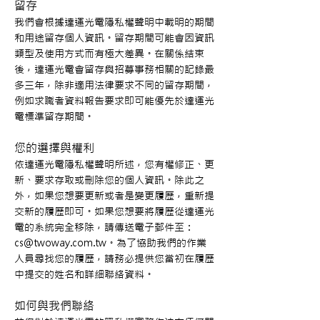
留存
我們會根據達運光電隱私權聲明中載明的期間
和用途留存個人資訊。留存期間可能會因資訊
類型及使用方式而有極大差異。在關係結束
後，達運光電會留存與招募事務相關的記錄最
多三年，除非適用法律要求不同的留存期間，
例如求職者資料報告要求即可能優先於達運光
電標準留存期間。
您的選擇與權利
依達運光電隱私權聲明所述，您有權修正、更
新、要求存取或刪除您的個人資訊。除此之
外，如果您想要更新或者是變更履歷，重新提
交新的履歷即可。如果您想要將履歷從達運光
電的系統完全移除，請傳送電子郵件至：
cs@twoway.com.tw。為了協助我們的作業
人員尋找您的履歷，請務必提供您當初在履歷
中提交的姓名和詳細聯絡資料。
如何與我們聯絡