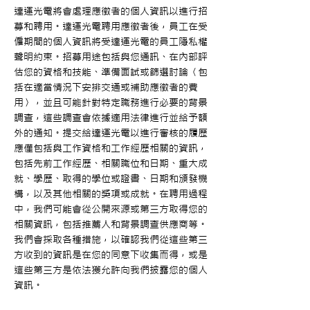
達運光電將會處理應徵者的個人資訊以進行招
募和聘用。達運光電聘用應徵者後，員工在受
僱期間的個人資訊將受達運光電的員工隱私權
聲明約束。招募用途包括與您通訊、在內部評
估您的資格和技能、準備面試或篩選討論〈包
括在適當情況下安排交通或補助應徵者的費
用〉，並且可能針對特定職務進行必要的背景
調查，這些調查會依據適用法律進行並給予額
外的通知。提交給達運光電以進行審核的履歷
應僅包括與工作資格和工作經歷相關的資訊，
包括先前工作經歷、相關職位和日期、重大成
就、學歷、取得的學位或證書、日期和頒發機
構，以及其他相關的獎項或成就。在聘用過程
中，我們可能會從公開來源或第三方取得您的
相關資訊，包括推薦人和背景調查供應商等。
我們會採取各種措施，以確認我們從這些第三
方收到的資訊是在您的同意下收集而得，或是
這些第三方是依法獲允許向我們披露您的個人
資訊。