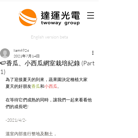
English version beta
liam6924
2021年7月14日
🍉香瓜、小西瓜網室栽培紀錄 (Part
1)
為了迎接夏天的到來，蔬果園決定種植大家
夏天的好朋友
香瓜
和
小西瓜
。
在等待它們成熟的同時，讓我們一起來看看他
們的成長吧!
-2021/4/2-
溫室內部進行整地及翻土，