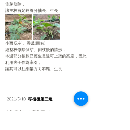
側芽修除，
讓主枝有足夠養分抽長、生長
小西瓜左)、香瓜(圖右)
經整枝修除側芽、側枝後的情形，
本週部分植株已經生長達可上架的高度，因此
利用夾子作為牽引，
讓其可以往網架方向攀爬、生長
-2021/5/10- 
移植後第三週
香瓜(圖中)、小西瓜(圖右)
植株已生長出攀緣枝