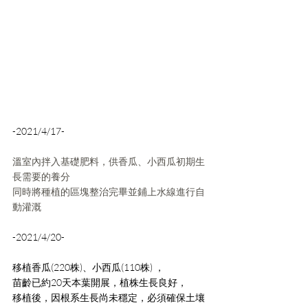
-2021/4/17-
溫室內拌入基礎肥料，供香瓜、小西瓜初期生
長需要的養分
同時將種植的區塊整治完畢並鋪上水線進行自
動灌溉
-2021/4/20-
移植香瓜(220株)、小西瓜(110株) ，
苗齡已約20天本葉開展，植株生長良好，
移植後，因根系生長尚未穩定，必須確保土壤