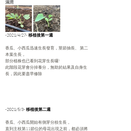
濕潤
-2021/4/27- 
移植後第一週
香瓜、小西瓜迅速生長發育，莖節抽長、 第二
本葉生長，
部分植株也已看到花芽生長囉!
此階段花芽會分掉養分，無助於結果及自身生
長，因此要盡早修除
-2021/5/3- 
移植後第二週
香瓜、小西瓜開始有側芽分枝生長，
直到主枝第11節位的母花出現之前，都必須將