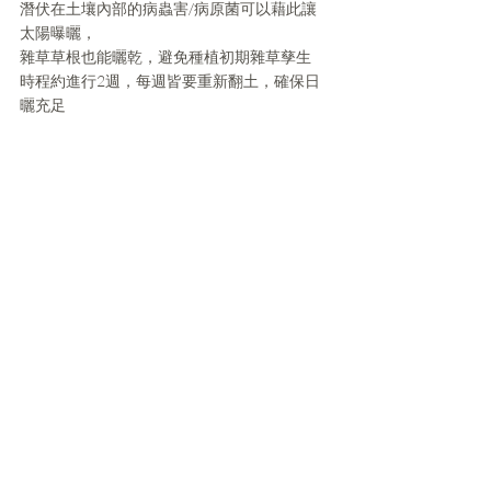
潛伏在土壤內部的病蟲害/病原菌可以藉此讓
太陽曝曬，
雜草草根也能曬乾，避免種植初期雜草孳生
時程約進行2週，每週皆要重新翻土，確保日
曬充足