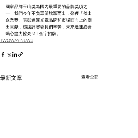
國家品牌玉山獎為國內最重要的品牌獎項之
一，我們今年不負眾望脫穎而出，榮獲「傑出
企業獎」表彰達運光電品牌和市場面向上的傑
出貢獻，感謝評審委員們辛勞，未來達運必會
竭心盡力擦亮MIT金字招牌。
TWOWAY NEWS
最新文章
查看全部