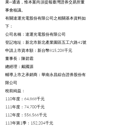
果─通過，惟本案尚須提報臺灣證券交易所董
事會核議。
有關達運光電股份有限公司之相關基本資料如
下：
公司名稱：達運光電股份有限公司
登記地址：新北市新北產業園區五工六路41號
申請上市資本額：新台幣815,208千元
董事長：陳碧霜
總經理：戴國源
輔導上市之承銷商：華南永昌綜合證券股份有
限公司
稅前純益：
110年度：64,868千元
111年度：74,700千元
112年度：556,566千元
113年第1季：152,204千元